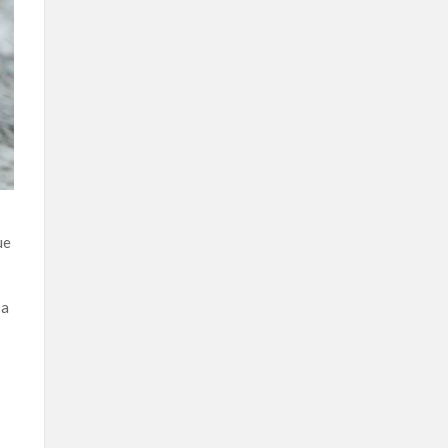
ue
, a