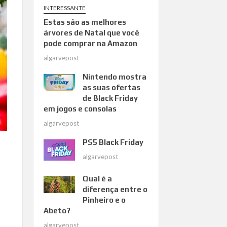
INTERESSANTE
Estas são as melhores
árvores de Natal que você
pode comprar na Amazon
algarvepost
Nintendo mostra
as suas ofertas
de Black Friday
em jogos e consolas
algarvepost
PS5 Black Friday
algarvepost
Qual é a
diferença entre o
Pinheiro e o
Abeto?
algarvepost