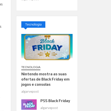
as
Tecnologia
s
TECNOLOGIA
Nintendo mostra as suas
ofertas de Black Friday em
jogos e consolas
algarvepost
é
PS5 Black Friday
algarvepost